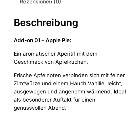
Rezensionen (0)
P
i
e
Beschreibung
–
5
Add-on 01 – Apple Pie:
0
0
Ein aromatischer Aperitif mit dem
m
Geschmack von Apfelkuchen.
l
Frische Apfelnoten verbinden sich mit feiner
M
Zimtwürze und einem Hauch Vanille, leicht,
e
ausgewogen und angenehm wärmend. Ideal
n
als besonderer Auftakt für einen
g
genussvollen Abend.
e