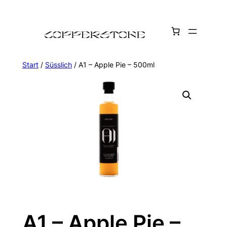
Zum
Inhalt
springen
Start
/
Süsslich
/ A1 – Apple Pie – 500ml
A1 – Apple Pie –