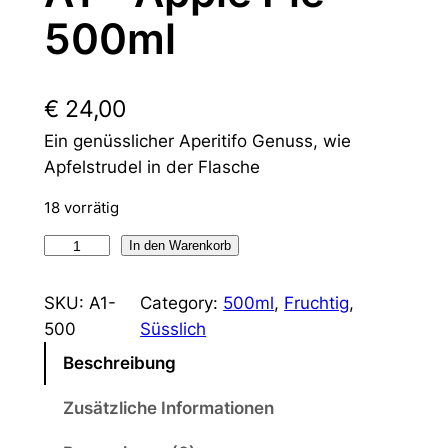
500ml
€
24,00
Ein genüsslicher Aperitifo Genuss, wie
Apfelstrudel in der Flasche
18 vorrätig
A
In den Warenkorb
1
–
SKU:
A1-
Category:
500ml
, 
Fruchtig
, 
A
500
Süsslich
p
Beschreibung
p
l
Zusätzliche Informationen
e